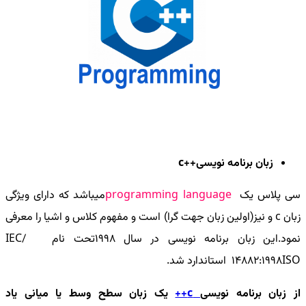
زبان برنامه نویسی++
c
سی پلاس یک
programming language
میباشد که دارای ویژگی
زبان
c
و نیز(اولین زبان جهت گرا) است و مفهوم کلاس و اشیا را معرفی
نمود.این زبان برنامه نویسی در سال ۱۹۹۸تحت نام
IEC/
14882:1998ISO
استاندارد شد.
از زبان برنامه نویسی
c
++
یک زبان سطح وسط یا میانی یاد