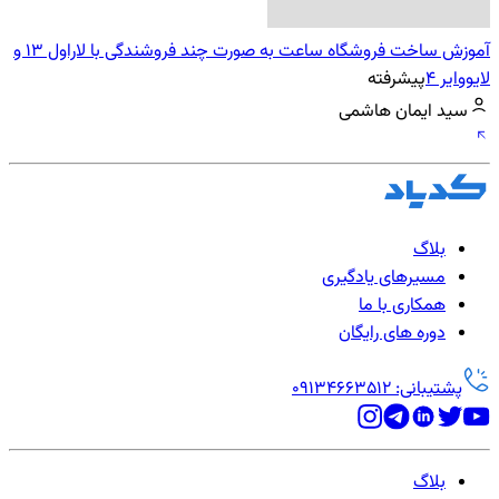
آموزش ساخت فروشگاه ساعت به صورت چند فروشندگی با لاراول 13 و
لایووایر 4
پیشرفته
سید ایمان هاشمی
بلاگ
مسیرهای یادگیری
همکاری با ما
دوره های رایگان
پشتیبانی: 09134663512
بلاگ