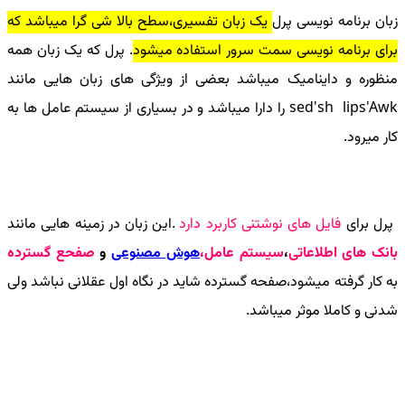
زبان برنامه نویسی پرل
یک زبان تفسیری،سطح بالا شی گرا میباشد که
برای برنامه نویسی سمت سرور استفاده میشود
. پرل که یک زبان همه
منظوره و داینامیک میباشد بعضی از ویژگی های زبان هایی مانند
sed'sh lips'Awk
را دارا میباشد و در بسیاری از سیستم عامل ها به
کار میرود.
پرل برای
فایل های نوشتنی کاربرد دارد
.این زبان در زمینه هایی مانند
بانک های اطلاعاتی
،
سیستم عامل،
هوش مصنوعی
و
صفحع گسترده
به کار گرفته میشود،صفحه گسترده شاید در نگاه اول عقلانی نباشد ولی
شدنی و کاملا موثر میباشد.