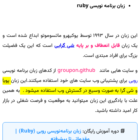
زبان برنامه نویسی
ruby
این زبان در سال 1993 توسط یوکیهرو ماتسوموتو ابداع شده است و
یک زبان
قابل انعطاف و بر پایه
شی گرایی
است که این یک فضیلت
بزرگ برای افراد مبتدی است.
و سایت هایی مانند
github
،
groupon
از کدهای زبان برنامه نویسی
روبی
برای پشتیبانی وب سایت های خود استفاده میکنند.این زبان
پویا
و شی گرا به صورت وسیع در گسترش وب استفاده میشود .
به همین
علت با یادگیری این زبان میتوانید به موقعیت و فرصت شغلی در بازار
کار امید داشته باشید.
📘 دوره آموزش رایگان:
زبان برنامه‌نویسی روبی (Ruby) |
مقدماتی تا پیشرفته