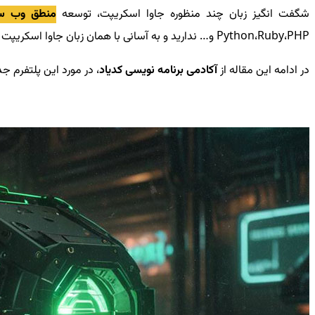
شگفت انگیز زبان چند منظوره جاوا اسکریپت، توسعه
منطق وب س
Python،Ruby،PHP و… ندارید و به آسانی با همان زبان جاوا اسکریپت در محیط جذابی به اسم
در ادامه این مقاله از
آکادمی برنامه نویسی کدیاد
، در مورد این پلتفرم