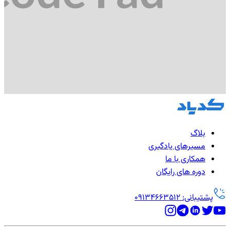
بلاگ
مسیرهای یادگیری
همکاری با ما
دوره های رایگان
پشتیبانی: 09134663512