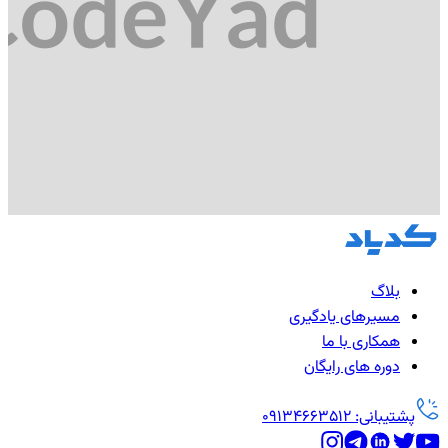
بلاگ
مسیرهای یادگیری
همکاری با ما
دوره های رایگان
پشتیبانی: 09134663512