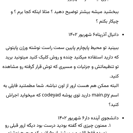
ببخشید میشه بیشتر توضیح دهید ؟ مثلا اینکه کجا برم ؟ و
چیکار بکنم ؟
دانیال آذرپناه
6 شهريور ۱۴۰۲
ببینید تو محیط پایچارم پایین سمت راست نوشته ورژن پایتونی
که دارید استفاده میکنید چنده و روش کلیک کنید میتونید برید
تو تنظیماتش و جزئیات و مسیری که توش قرار گرفته رو مشاهده
کنید.
البته ممکن هم هست ارور از اون نباشه. شما مطمئنید فایلی به
اسم main.py دارید توی پوشه codeyad که میخواید اجراش
کنید؟
دانشجوی آینده دار
6 شهريور ۱۴۰۲
ممنون چیزی که گفته بودید درست بود دیگه ارور قبلی رو