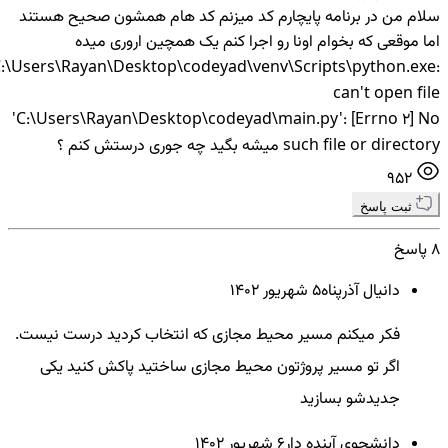
سلام من در برنامه پایچارم کد میزنم کد هام همشون صحیح هستند
اما موقعی که بخوام اونا رو اجرا کنم یک همچین اروری میده
:\Users\Rayan\Desktop\codeyad\venv\Scripts\python.exe:
can't open file
'C:\Users\Rayan\Desktop\codeyad\main.py': [Errno 2] No
such file or directory میشه بگید چه جوری درستش کنم ؟
952
ثبت پاسخ
8 پاسخ
دانیال آذرپناه
5 شهريور ۱۴۰۲
فکر میکنم مسیر محیط مجازی که انتخاب کردید درست نیست.
اگر تو مسیر پروژتون محیط مجازی ساختید پاکش کنید یکی
جدیدشو بسازید
دانشجوی آینده دار
6 شهريور ۱۴۰۲