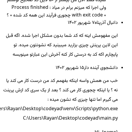
نمیده فقط الان من بیشتر از 50 لاین کد صحیح نوشتم
ولی اجرا که میزنم برام در میاد : Process finished
with exit code 0 چجوری فرآیند این همه کد شده 0 ؟
دانیال آذرپناه
7 شهريور ۱۴۰۲
این مفهومش اینه که کد شما بدون مشکل اجرا شده. اگه قبل
این لاین پرینتی چیزی بزارید میبینید که نشونتون میده. تو
پایچارم اکه کد به درستی کار کنه آخرش این عبارتو مینویسه
دانشجوی آینده دار
15 شهريور ۱۴۰۲
خب من همش واسه اینکه بفهمم کد من درست کار می کند یا
نه ؟ یا اینکه چجوری کار می کند ؟ بعد از یک سری کد ازش پرینت
می گیرم اما تنها چیزی که نشون میده :
ers\Rayan\Desktop\codeyad\venv\Scripts\python.exe
C:\Users\Rayan\Desktop\codeyad\main.py