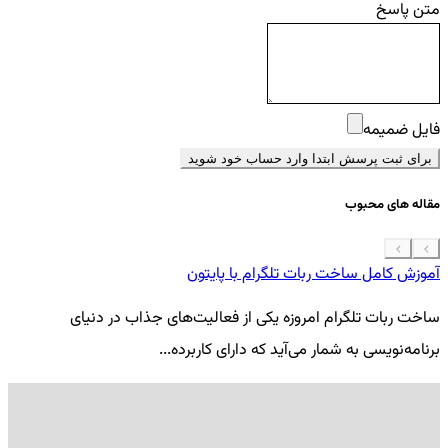
متن پاسخ
فایل ضمیمه
برای ثبت پرسش ابتدا وارد حساب خود شوید
مقاله های محبوب
آموزش کامل ساخت ربات تلگرام با پایتون
معرفی 7
ساخت ربات تلگرام امروزه یکی از فعالیت‌های جذاب در دنیای
فر
برنامه‌نویسی به شمار می‌آید که دارای کاربرده...
کد