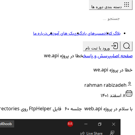
دسته بندی دوره ها
بلاگ کدیاد
مسیرهای یادگیری
پک های آموزشی
درباره ما
ورود یا ثبت نام
صفحه اصلی
پرسش و پاسخ
خطا در پروژه we.api
خطا در پروژه we.api
rahman rabizadeh
8 اسفند ۱۴۰۱
با سلام در پروژه web.api جلسه 60 فایل FtpHelper روی Directories خطا دارد