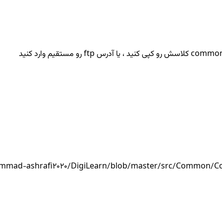
mmad-ashrafi2020/DigiLearn/blob/master/src/Common/Commo