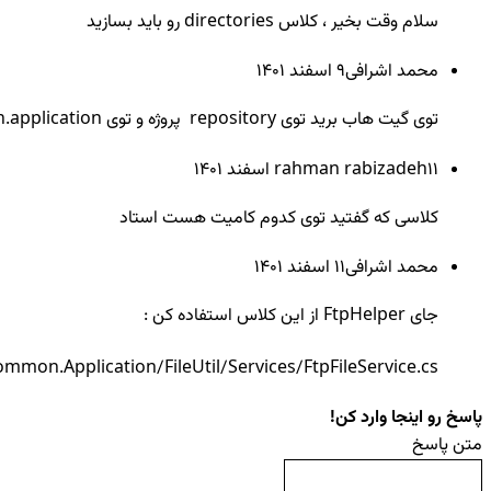
سلام وقت بخیر ، کلاس directories رو باید بسازید
محمد اشرافی
9 اسفند ۱۴۰۱
توی گیت هاب برید توی repository پروژه و توی common.application کلاسش رو کپی کنید ، یا آدرس ftp رو مستقیم وارد کنید
11 اسفند ۱۴۰۱
rahman rabizadeh
کلاسی که گفتید توی کدوم کامیت هست استاد
محمد اشرافی
11 اسفند ۱۴۰۱
جای FtpHelper از این کلاس استفاده کن :
n.Application/FileUtil/Services/FtpFileService.cs
پاسخ رو اینجا وارد کن!
متن پاسخ