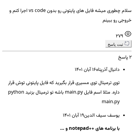
سلام چطوری میشه فایل های پایتونی رو بدون vs code اجرا کنم و
خروجی رو ببینم
279
ثبت پاسخ
2 پاسخ
دانیال آذرپناه
16 آبان ۱۴۰۱
توی ترمینال توی مسیری قرار بگیرید که فایل پایتونی توش قرار
داره. مثلا اسم فایل main.py باشه تو ترمینال بزنید python
main.py
یوسف سیف الدین
19 آبان ۱۴۰۱
با برنامه های ++notepad و …