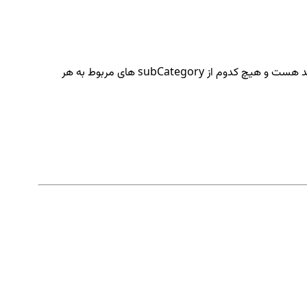
وقتی هم continueرو میزنم و میره به آدرس صفحه add، موقع وارد کردن اطلاعات پست جدید برای انتخاب زیردسته بندی فقط گزینه انتخاب کنید هست و هیچ کدوم از subCategory های مربوط به هر