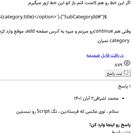
اگر این خط رو هم کامنت کنم باز اتو این خط ارور میگیرم
$("#SubCategoryId").append(`<option value='${category.id}'>${category.title}</option>`);
category نمیان.
دریافت فایل ضمیمه
879
ثبت پاسخ
1 پاسخ
محمد اشرافی
2 آبان ۱۴۰۱
سلام ، توی عکسی که فرستادین ، تگ Script رو نبستین
پاسخ رو اینجا وارد کن!
متن پاسخ