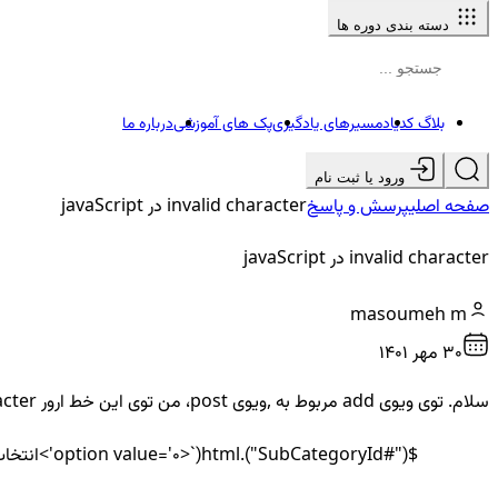
دسته بندی دوره ها
بلاگ کدیاد
مسیرهای یادگیری
پک های آموزشی
درباره ما
ورود یا ثبت نام
صفحه اصلی
پرسش و پاسخ
invalid character در javaScript
invalid character در javaScript
masoumeh m
30 مهر ۱۴۰۱
سلام. توی ویوی add مربوط به ,ویوی post، من توی این خط ارور invalid character میگیرم (عکس فرستادم):
$("#SubCategoryId").html(`<option value='0'>انتخاب کنید</option>`);