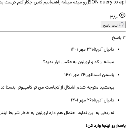
JSON query to api رو میده میشه راهنماییم کنین چکار کنم درست بشه؟
380
ثبت پاسخ
3 پاسخ
دانیال آذرپناه
24 مهر ۱۴۰۱
میشه از کد و ارورتون یه عکس قرار بدید؟
یاسمن اسدالهی
24 مهر ۱۴۰۱
ببخشید متوجه شدم اشکال از کجاست من تو کامپیوتر اینستا ندا
دانیال آذرپناه
26 مهر ۱۴۰۱
نه ربطی به این نداره. احتمال هم داره ارورتون به خاطر شرایط اینت
پاسخ رو اینجا وارد کن!