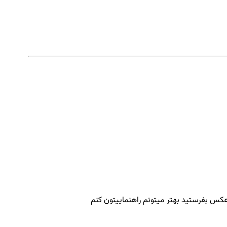
گه عکس بفرستید بهتر میتونم راهنماییتون کنم