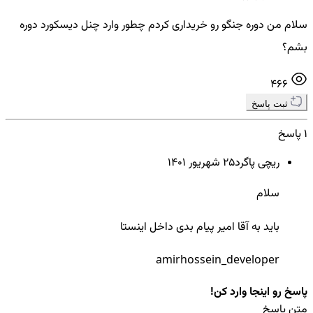
سلام من دوره جنگو رو خریداری کردم چطور وارد چنل دیسکورد دوره
بشم؟
466
ثبت پاسخ
1 پاسخ
ریچی پاگرد
25 شهريور ۱۴۰۱
سلام
باید به آقا امیر پیام بدی داخل اینستا
amirhossein_developer
پاسخ رو اینجا وارد کن!
متن پاسخ