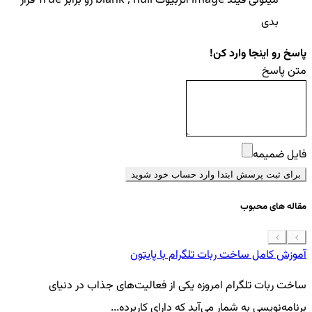
میتونی فیلد image اتربیوت blank , null رو برابر True قرار
بدی
پاسخ رو اینجا وارد کن!
متن پاسخ
فایل ضمیمه
برای ثبت پرسش ابتدا وارد حساب خود شوید
مقاله های محبوب
آموزش کامل ساخت ربات تلگرام با پایتون
معرفی 7
ساخت ربات تلگرام امروزه یکی از فعالیت‌های جذاب در دنیای
فر
برنامه‌نویسی به شمار می‌آید که دارای کاربرده...
کد