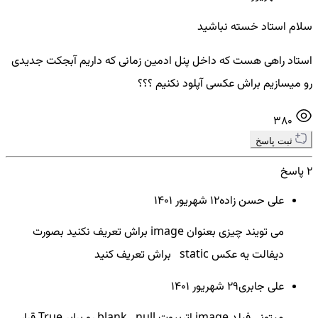
سلام استاد خسته نباشید
استاد راهی هست که داخل پنل ادمین زمانی که داریم آبجکت جدیدی
رو میسازیم براش عکسی آپلود نکنیم ؟؟؟
380
ثبت پاسخ
2 پاسخ
علی حسن زاده
12 شهريور ۱۴۰۱
می تویند چیزی بعنوان image براش تعریف نکنید بصورت
دیفالت یه عکس static براش تعریف کنید
علی جابری
29 شهريور ۱۴۰۱