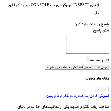
از توی INSPECT مرورگر توی تب CONSOLE ببینید کجا ارور
داره
پاسخ رو اینجا وارد کن!
متن پاسخ
فایل ضمیمه
برای ثبت پرسش ابتدا وارد حساب خود شوید
مقاله های محبوب
آموزش کامل ساخت ربات تلگرام با پایتون
معرفی 7
ساخت ربات تلگرام امروزه یکی از فعالیت‌های جذاب در دنیای
فر