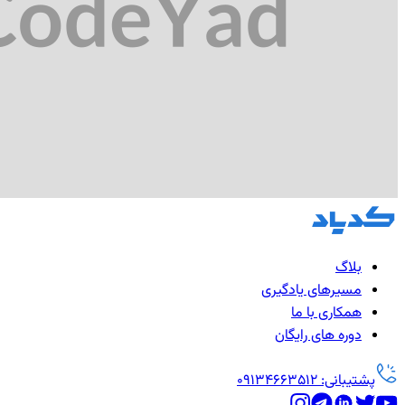
بلاگ
مسیرهای یادگیری
همکاری با ما
دوره های رایگان
پشتیبانی: 09134663512