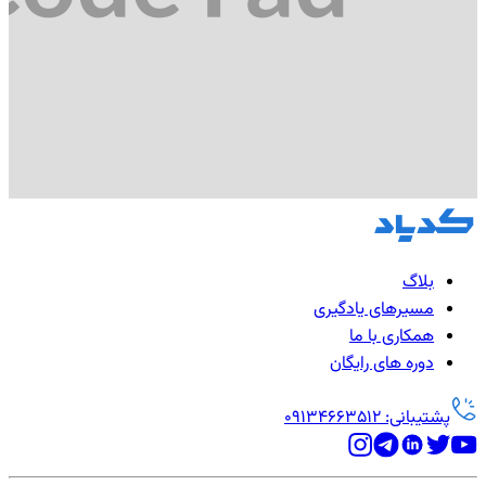
بلاگ
مسیرهای یادگیری
همکاری با ما
دوره های رایگان
پشتیبانی: 09134663512