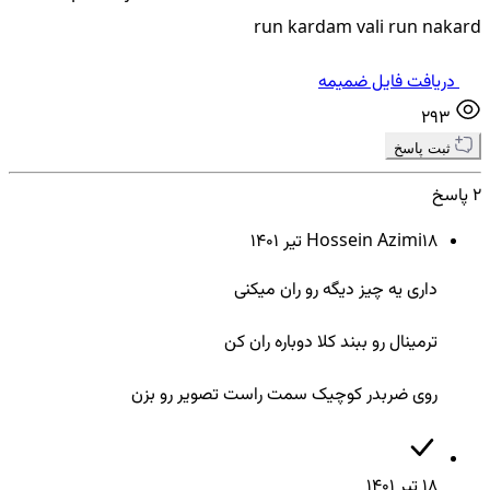
run kardam vali run nakard
دریافت فایل ضمیمه
293
ثبت پاسخ
2 پاسخ
18 تير ۱۴۰۱
Hossein Azimi
داری یه چیز دیگه رو ران میکنی
ترمینال رو ببند کلا دوباره ران کن
روی ضربدر کوچیک سمت راست تصویر رو بزن
18 تير ۱۴۰۱