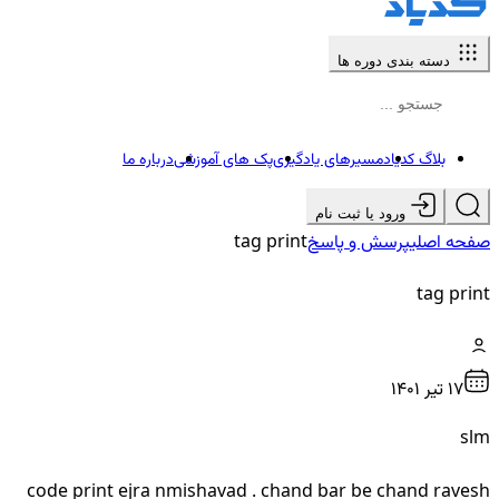
دسته بندی دوره ها
بلاگ کدیاد
مسیرهای یادگیری
پک های آموزشی
درباره ما
ورود یا ثبت نام
صفحه اصلی
پرسش و پاسخ
tag print
tag print
17 تير ۱۴۰۱
slm
code print ejra nmishavad . chand bar be chand ravesh