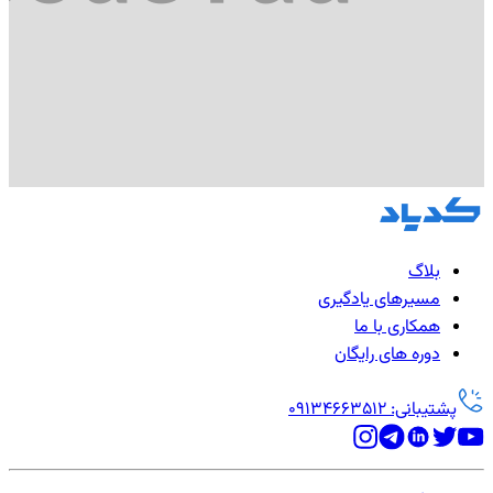
بلاگ
مسیرهای یادگیری
همکاری با ما
دوره های رایگان
پشتیبانی: 09134663512