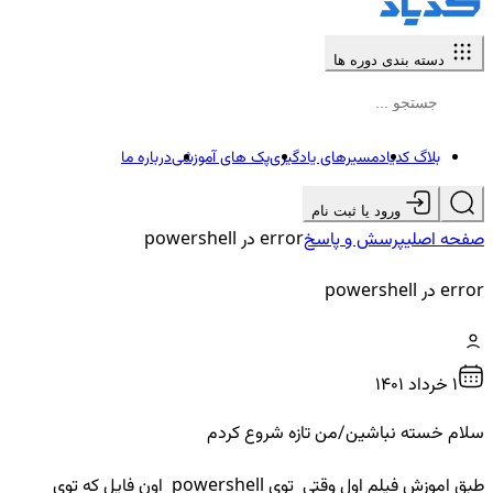
دسته بندی دوره ها
بلاگ کدیاد
مسیرهای یادگیری
پک های آموزشی
درباره ما
ورود یا ثبت نام
صفحه اصلی
پرسش و پاسخ
error در powershell
error در powershell
1 خرداد ۱۴۰۱
سلام خسته نباشین/من تازه شروع کردم
طبق اموزش فیلم اول وقتی توی powershell اون فایل که توی