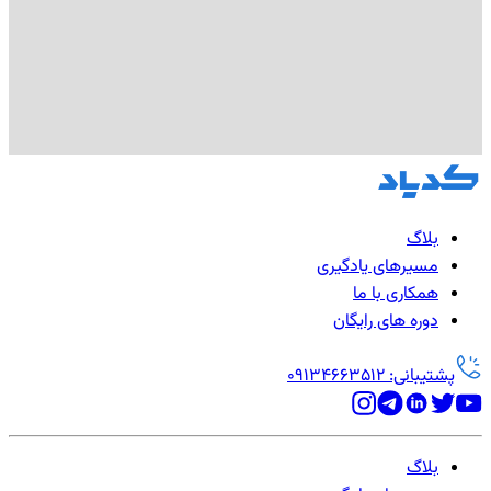
بلاگ
مسیرهای یادگیری
همکاری با ما
دوره های رایگان
پشتیبانی: 09134663512
بلاگ