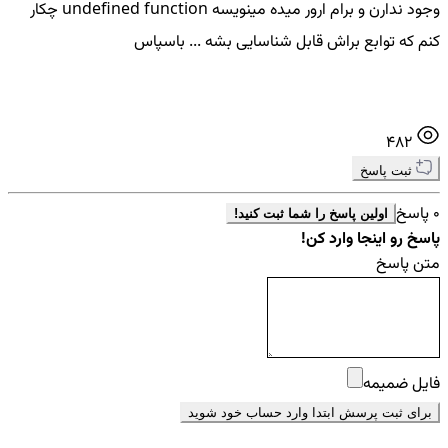
وجود ندارن و برام ارور میده مینویسه undefined function چکار
کنم که توابع براش قابل شناسایی بشه ... باسپاس
482
ثبت پاسخ
0 پاسخ
اولین پاسخ را شما ثبت کنید!
پاسخ رو اینجا وارد کن!
متن پاسخ
فایل ضمیمه
برای ثبت پرسش ابتدا وارد حساب خود شوید