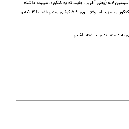
بیس میگیرید، اما من تست کردم برای سومین لایه (یعنی آخرین چایلد که یه کتگوری میتونه داشته
باشه) یه کتگوری جدید ساختم برای اون چایلد سومی، بعد توی دیتابیس هم دیدم که اضافه شده بود، یعنی تونستم برای یه کتگوری تا 4 لایه ساب کتگوری بسازم، اما وقتی توی API کوئری میزنم فقط تا 3 لایه رو