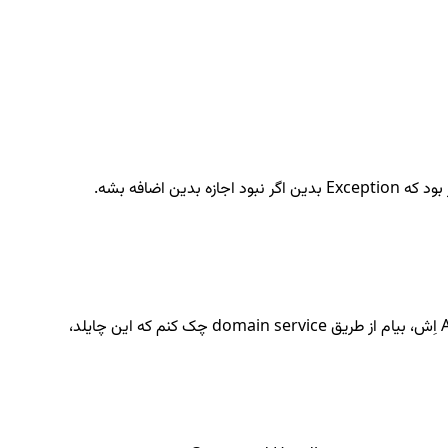
بعد استاد واسه پیاده سازی این چیزا باید یه domain service واسه کتگوری بسازم بعد توی خود کلاس Category، توی متوده AddChild اِش، بیام از طریق domain service چک کنم که این چایلد،