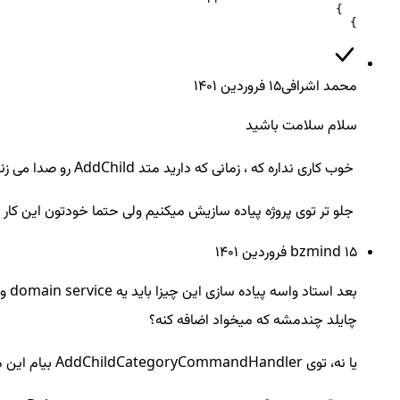
}
محمد اشرافی
15 فروردين ۱۴۰۱
سلام سلامت باشید
خوب کاری نداره که ، زمانی که دارید متد AddChild رو صدا می زنید توی دیتابیس چک کنید ببینم Parent اش Child سوم هست یا نه اگر بود که Exception بدین اگر نبود اجازه بدین اضافه بشه.
جلو تر توی پروژه پیاده سازیش میکنیم ولی حتما خودتون این کار ر
15 فروردين ۱۴۰۱
bzmind ‌
چایلد چندمشه که میخواد اضافه کنه؟
یا نه، توی AddChildCategoryCommandHandler بیام این محدودیت رو پیاده سازی کنم؟