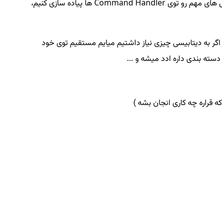
این قانون که میگیم باید دسته بندی 3 لایه باشه، یجور Business Rule حساب میشه دیگه درسته؟ این درسته که ما بیایم این بیزینس رول های مهم رو توی Command Handler ها پیاده سازی کنیم،
نیم، اگر به دیتابیسی چیزی نیاز داشتیم میایم مستقیم توی خود