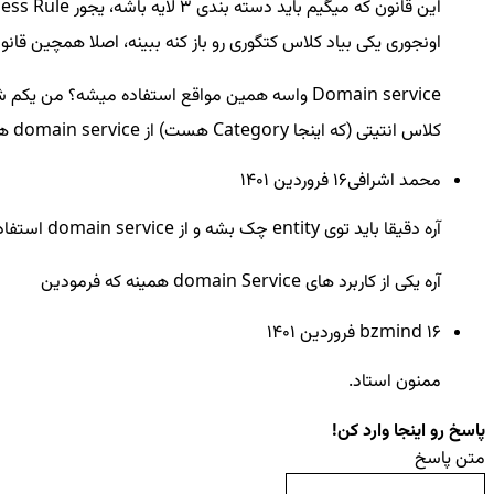
اونجوری یکی بیاد کلاس کتگوری رو باز کنه ببینه، اصلا همچین قانون
Domain service واسه همین مواقع استفاده میشه؟ م
کلاس انتیتی (که اینجا Category هست) از domain service ها استفاده میکنیم؟ که مثلا چک کنیم این چایلد چندم هست که برای این دسته بندی داره ادد میشه و …
محمد اشرافی
16 فروردين ۱۴۰۱
آره دقیقا باید توی entity چک بشه و از domain service استفاده کنید ( حتما یه اسم خوبی برای متد اش قرار بدین که مفهوم رو برسونه که قراره چه کاری انجان بشه )
آره یکی از کاربرد های domain Service همینه که فرمودین
16 فروردين ۱۴۰۱
bzmind ‌
ممنون استاد.
پاسخ رو اینجا وارد کن!
متن پاسخ