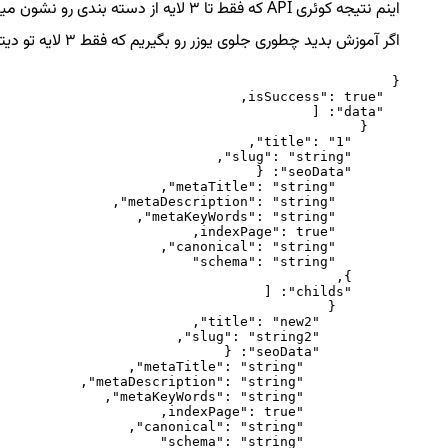
اگر آموزش بدید چطوری جلوی یوزر رو بگیریم که فقط 3 لایه تو دیتابیس ادد کنه، خیلی خوب میشه)