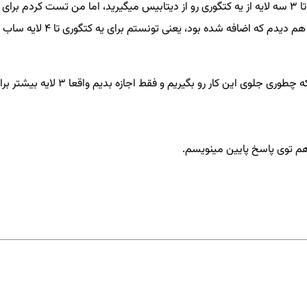
درسته که شما وقتی کوئری میزنید با استفاده از DTO های کَتِگوری، فقط تا 3 سه لایه از یه کتگوری رو از دیتا
یم و فقط اجازه بدیم واقعا 3 لایه بیشتر برای یه دسته بندی نداشته باشیم.