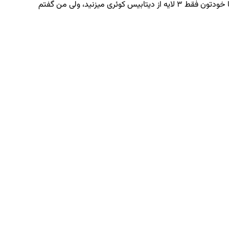
اینم نتیجه کوئری API که فقط تا 3 لایه از دسته بندی رو نشون میده در صورتی که تو دیتابیس 4 لایه ثبت شده (این رو گفتم که میدونم شما خودتون فقط 3 لایه از دیتابیس کوئری میزنید، ولی من گفتم