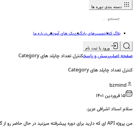
دسته بندی دوره ها
بلاگ کدیاد
مسیرهای یادگیری
پک های آموزشی
درباره ما
ورود یا ثبت نام
صفحه اصلی
پرسش و پاسخ
کنترل تعداد چایلد های Category
کنترل تعداد چایلد های Category
bzmind ‌
15 فروردين ۱۴۰۱
سلام استاد اشرافی عزیز،
من پروژه API ای که دارید برای دوره پیشرفته میزنید در حال حاضر رو از گیتهاب گرفتم و ران کردم و میخواستم قسمت دسته بندی هاشو تست کنم،