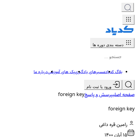
دسته بندی دوره ها
بلاگ کدیاد
مسیرهای یادگیری
پک های آموزشی
درباره ما
ورود یا ثبت نام
صفحه اصلی
پرسش و پاسخ
foreign key
foreign key
رامین قره داغی
15 آبان ۱۴۰۰