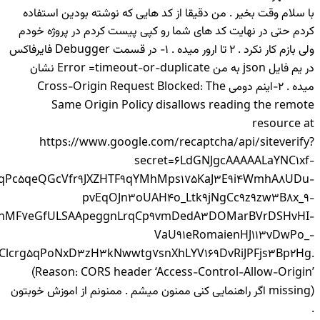
با سلام وقت بخیر . من دقیقا از کد هایی که نوشته بودین استفاده
کردم حتی در نهایت کد های شما رو کپی پیست کردم در پروژه خودم
ولی بازم کار نکرد . 2 تا ارور میده . 1- در قسمت Debugger فایرفاکس
در یم فایل json به من Error =timeout-or-duplicate نشان
میده . 2-اینم دومی Cross-Origin Request Blocked: The
Same Origin Policy disallows reading the remote
resource at
https://www.google.com/recaptcha/api/siteverify?
secret=6LdGNJgcAAAAALaYNC1xf-
BqPc5qeQGcVfr9JXZHTF9qYMhMps175KaJ3E9i4WmhA8UDu-
pvEqOJn3oUAH4o_Ltk9jNgCc9z9zw3B8x_9-
fhMF7eGfULSAApeggnLrqCp9vmDedA3DOMarBVrDSHvHI-
VaU91eRomaienHJ113vDwPo_-
lcrg5qPoNxD3zH3kNwwtg7snXhLYV169DvRiJPFjs3Bp2Hg.
(Reason: CORS header ‘Access-Control-Allow-Origin’
missing) اگر راهنمایی کنی ممنون میشم . ممنونم از اموزش خوبتون
.