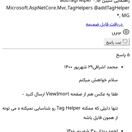
راهنمایی کنیین @addTagHelper *,
Microsoft.AspNetCore.Mvc.TagHelpers @addTagHelper
*, MG
دریافت فایل ضمیمه
1823
ثبت پاسخ
5 پاسخ
محمد اشرافی
29 شهريور ۱۴۰۰
سلام خواهش میکنم
طفا یه عکس هم از صفحه ViewImort ارسال کنید -
تنها دلیلی که ممکنه Tag Helper رو شناسایی نمیکنه ه می تونه
از همون فایل باشه
احمد یزدانی
30 شهريور ۱۴۰۰