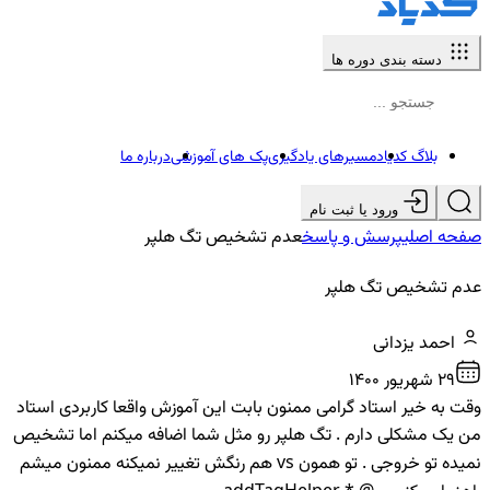
دسته بندی دوره ها
بلاگ کدیاد
مسیرهای یادگیری
پک های آموزشی
درباره ما
ورود یا ثبت نام
صفحه اصلی
پرسش و پاسخ
عدم تشخیص تگ هلپر
عدم تشخیص تگ هلپر
احمد یزدانی
29 شهريور ۱۴۰۰
وقت به خیر استاد گرامی ممنون بابت این آموزش واقعا کاربردی استاد
من یک مشکلی دارم . تگ هلپر رو مثل شما اضافه میکنم اما تشخیص
نمیده تو خروجی . تو همون vs هم رنگش تغییر نمیکنه ممنون میشم