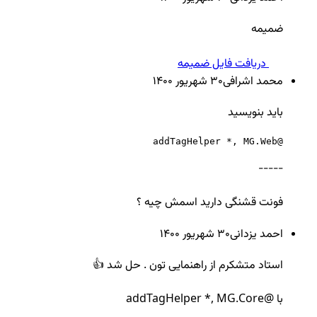
ضمیمه
دریافت فایل ضمیمه
محمد اشرافی
30 شهريور ۱۴۰۰
باید بنویسید
@addTagHelper *, MG.Web
-----
فونت قشنگی دارید اسمش چیه ؟
احمد یزدانی
30 شهريور ۱۴۰۰
استاد متشکرم از راهنمایی تون . حل شد 👍
با @addTagHelper *, MG.Core