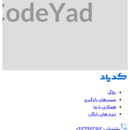
بلاگ
مسیرهای یادگیری
همکاری با ما
دوره های رایگان
پشتیبانی: 09134663512