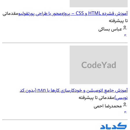
آموزش فشرده HTML و CSS – پروژه‌محور با طراحی پورتفولیو
مقدماتی
تا پیشرفته
عباس بساکی
آموزش جامع اتومیشن و خودکارسازی کارها با n8n (بدون کد
نویسی)
مقدماتی تا پیشرفته
محمدرضا احمی