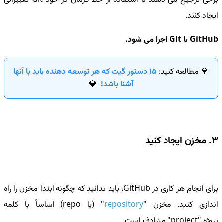
برخی ترجیح می دهند با استفاده از خط فرمان در خود Git تغییراتی
ایجاد کنند.
GitHub با Git اجرا می شود.
💎 مطالعه کنید:
15 دستور گیت که هر توسعه دهنده باید با آنها
آشنا باشد!
💎
3. مخزن ایجاد کنید
برای انجام هر کاری در GitHub، باید بدانید که چگونه ابتدا مخزن را راه
اندازی کنید
.
مخزن "
repository
"
(یا repo) اساساً با کلمه
پروژه "project" مترادف است.