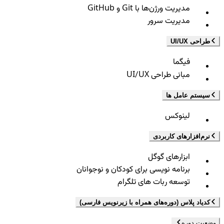
مدیریت ورژن‌ها با Git و GitHub
مدیریت سرور
طراحی UI/UX
فیگما
مبانی طراحی UI/UX
سیستم عامل ها
لینوکس
نرم‌افزارهای کاربردی
ابزارهای گوگل
برنامه نویسی برای کودکان و نوجوانان
توسعه ربات های تلگرام
کدیاد پلاس (دوره‌های همراه با زیرنویس فارسی)
وضعیت دوره