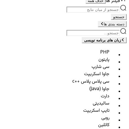
فیلتر ها
حذف همه
جستجو
دسته بندی ها
زبان های برنامه نویسی
PHP
پایتون
سی شارپ
جاوا اسکریپت
سی پلاس پلاس ++c
جاوا (Java)
دارت
سالیدیتی
تایپ اسکریپت
روبی
کاتلین