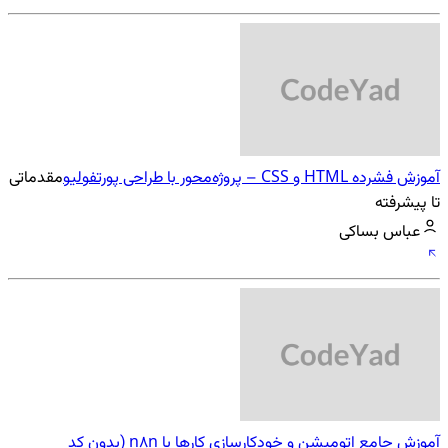
آموزش فشرده HTML و CSS – پروژه‌محور با طراحی پورتفولیو
مقدماتی
تا پیشرفته
عباس بساکی
آموزش جامع اتومیشن و خودکارسازی کارها با n8n (بدون کد