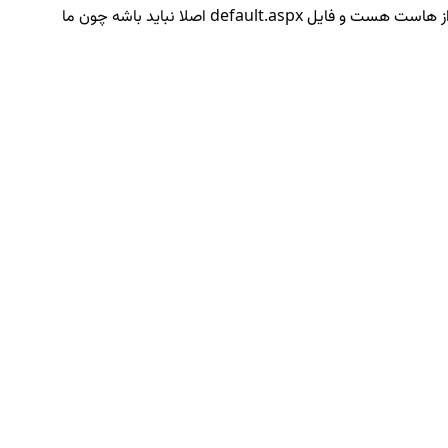
default.aspx اصلا نباید باشه چون ما
معرفی 7 اپلیکیشن کدنویسی مخصوص موبایل
فرقی ندارد