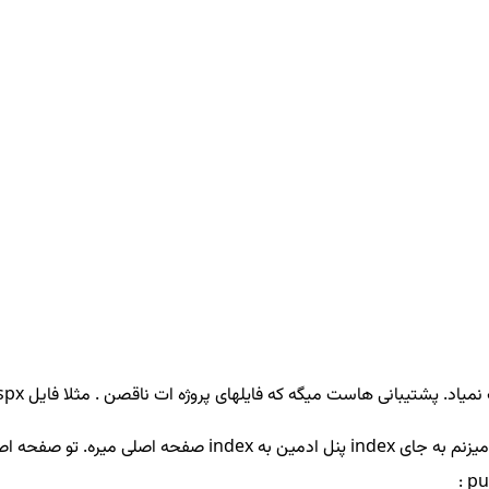
هاست میگه که فایلهای پروژه ات ناقصن . مثلا فایل default.aspx جز فایلهات نیست.
روی لوکال هاست پروژه ام میاد ولی routing مشکل داره. admin/ که 