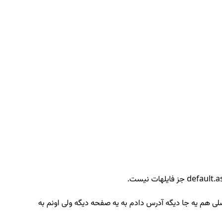
میزنم به جای index پنل ادمین به index صفحه اصلی میره. تو صفحه اصلی هم یه جا دیگه آدرس دادم به یه صفحه دیگه ولی اونم به