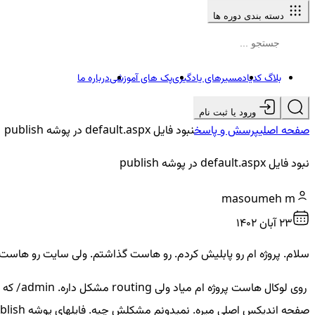
دسته بندی دوره ها
بلاگ کدیاد
مسیرهای یادگیری
پک های آموزشی
درباره ما
ورود یا ثبت نام
صفحه اصلی
پرسش و پاسخ
نبود فایل default.aspx در پوشه publish
نبود فایل default.aspx در پوشه publish
masoumeh m
23 آبان ۱۴۰۲
سلام. پروژه ام رو پابلیش کردم. رو هاست گذاشتم. ولی سایت رو هاست نمیاد. پشتیبانی 
صفحه اندیکس اصلی میره. نمیدونم مشکلش چیه. فایلهای پوشه publish :