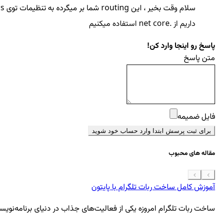
سلام وقت بخیر ، این routing شما بر میگرده به تنظیمات توی program.cs ( یا startup ) ولی اینکه پروژه روی هاست نمیاد بالا مشکل از هاست هست و فایل
داریم از .net core استفاده میکنیم
پاسخ رو اینجا وارد کن!
متن پاسخ
فایل ضمیمه
برای ثبت پرسش ابتدا وارد حساب خود شوید
مقاله های محبوب
آموزش کامل ساخت ربات تلگرام با پایتون
ساخت ربات تلگرام امروزه یکی از فعالیت‌های جذاب در دنیای برنامه‌نویسی ب