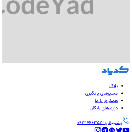
بلاگ
مسیرهای یادگیری
همکاری با ما
دوره های رایگان
پشتیبانی: 09134663512