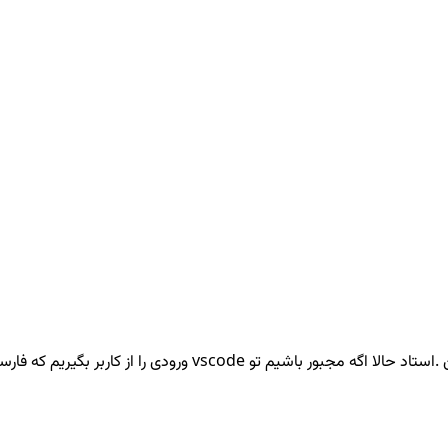
ه فارسی باشه چی؟اونوقت اگه درست نمایش نده به مشکل میخوریم.