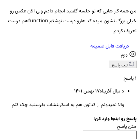
من همه کار هایی که تو جلسه گفتید انجام دادم ولی الان عکس رو
خیلی بزرگ نشون میده کد هارو درست نوشتم functionهم درست
تعریف کردم
دریافت فایل ضمیمه
266
ثبت پاسخ
1 پاسخ
دانیال آذرپناه
17 بهمن ۱۴۰۱
والا نمیدونم از کدتون هم یه اسکرینشات بفرستید چک کنم
پاسخ رو اینجا وارد کن!
متن پاسخ