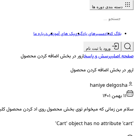
دسته بندی دوره ها
بلاگ کدیاد
مسیرهای یادگیری
پک های آموزشی
درباره ما
ورود یا ثبت نام
صفحه اصلی
پرسش و پاسخ
ارور در بخش اضافه کردن محصول
ارور در بخش اضافه کردن محصول
haniye delgosha
11 بهمن ۱۴۰۱
سلام من زمانی که میخوام توی بخش محصول روی اد کردن محصول کلیک کنم به این ارور برمیخو
'Cart' object has no attribute 'cart'