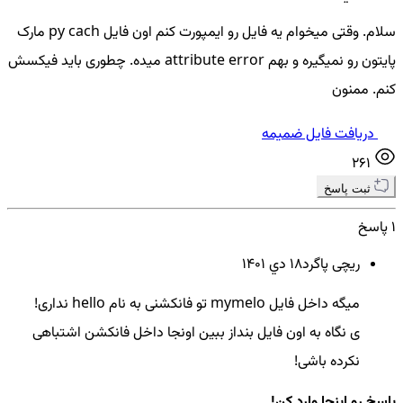
سلام. وقتی میخوام یه فایل رو ایمپورت کنم اون فایل py cach مارک
پایتون رو نمیگیره و بهم attribute error میده. چطوری باید فیکسش
کنم. ممنون
دریافت فایل ضمیمه
261
ثبت پاسخ
1 پاسخ
ریچی پاگرد
18 دي ۱۴۰۱
میگه داخل فایل mymelo تو فانکشنی به نام hello نداری!
ی نگاه به اون فایل بنداز ببین اونجا داخل فانکشن اشتباهی
نکرده باشی!
پاسخ رو اینجا وارد کن!