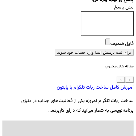
متن پاسخ
فایل ضمیمه
برای ثبت پرسش ابتدا وارد حساب خود شوید
مقاله های محبوب
آموزش کامل ساخت ربات تلگرام با پایتون
معرفی 7
ساخت ربات تلگرام امروزه یکی از فعالیت‌های جذاب در دنیای
فر
برنامه‌نویسی به شمار می‌آید که دارای کاربرده...
کد