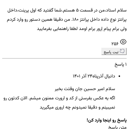
سلام استاد،من در قسمت ۵ هستم.شما گفتید که اول پرینت،داخل
پرانتز نوع داده داخل پرانتز ۱۸۰. من دقیقا همین دستور رو وارد کردم
ولی برام پیام اِرور برام اومد لطفا راهنمایی بفرمایید
256
ثبت پاسخ
1 پاسخ
دانیال آذرپناه
24 آذر ۱۴۰۱
سلام امیر حسین جان وقتت بخیر
اگه یه عکس بفرستی از کد و ارورت ممنون میشم. الان کدتون رو
نمیبینم و دقیقا نمیدونم چه اروری میگیرید
پاسخ رو اینجا وارد کن!
متن پاسخ