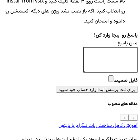
بالا سمت راست روی ۳ نقطه کلیک کنید و install from vsix
رو انتخاب کنید. اگه باز نصب نشد ورژن های دیگه اکستنشن رو
دانلود و امتحان کنید.
پاسخ رو اینجا وارد کن!
متن پاسخ
فایل ضمیمه
برای ثبت پرسش ابتدا وارد حساب خود شوید
مقاله های محبوب
آموزش کامل ساخت ربات تلگرام با پایتون
معرفی 7
ساخت ربات تلگرام امروزه یکی از فعالیت‌های جذاب در دنیای
فر