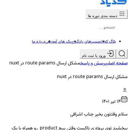
دسته بندی دوره ها
بلاگ کدیاد
مسیرهای یادگیری
پک های آموزشی
درباره ما
ورود یا ثبت نام
صفحه اصلی
پرسش و پاسخ
مشکل ارسال route params در nuxt
مشکل ارسال route params در nuxt
14 تير ۱۴۰۱
سلام وقتتون بخیر جناب اشرافی
ببخشید توی پروژه ی ناکست وقتی پیج product رو همراه با یک