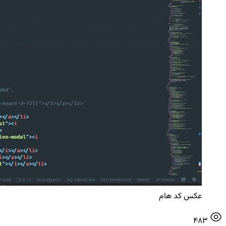
عکس کد هام
483