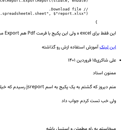
        }
این فقط برای excel ه ولی این پکیج با فرمت Pdf هم Export میکنه
این لینک
آموزش استفاده ازش رو گذاشته
علی شاکری
15 فروردين ۱۴۰۱
ممنون استاد
منم دیروز که گشتم به یک پکیج به اسم jsreport رسیدم که خیلی جمع و جور و اوکی بود و توی گیتهاب و ناگت بود ولی خب یکی دو سالی بود آپدیت نشده بود
ولی خب تست کردم جواب داد
میخاستم یه راه مطمئن و استیبل باشه