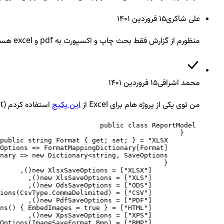
علی شاکری
15 فروردين ۱۴۰۱
منظورم از گزارش فقط بحث چاپ و اکسپورت به pdf و excel هست
محمد اشرافی
15 فروردين ۱۴۰۱
من توی یکی از پروژه هام برای Excel از
این پکیج
استفاده کردم (gembox.spreadsheet)