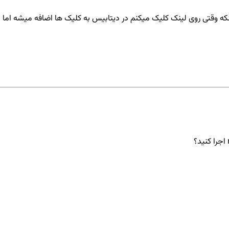
جلسه 24 به یک مشکل بر خوردم. اینکه وقتی روی لینک کلیک میکنم در دیتابیس به کلیک ها اض