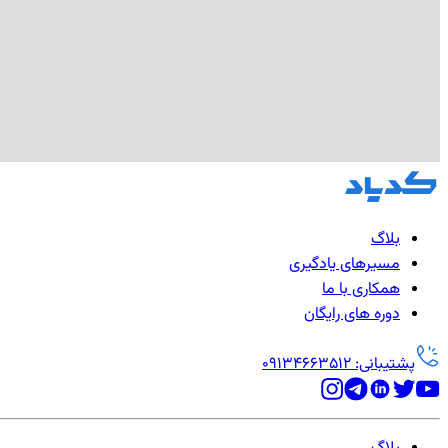
بلاگ
مسیرهای یادگیری
همکاری با ما
دوره های رایگان
پشتیبانی: 09134663512