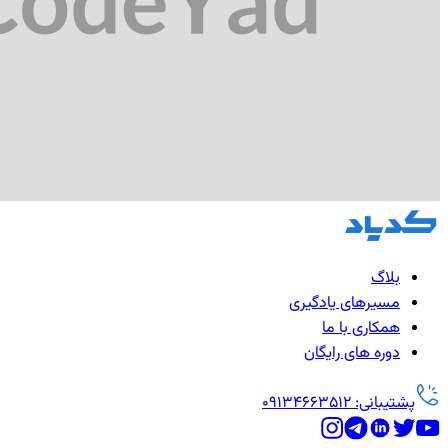
بلاگ
مسیرهای یادگیری
همکاری با ما
دوره های رایگان
پشتیبانی: 09134663512