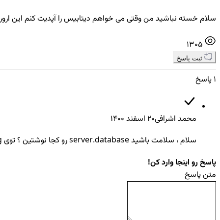
سلام خسته نباشید من وقتی می خواهم دیتابیس را آپدیت کنم این ارور Keyword not supported: 'server.database'. را میده
1305
ثبت پاسخ
1 پاسخ
محمد اشرافی
20 اسفند ۱۴۰۰
سلام ، سلامت باشید server.database رو کجا نوشتین ؟ توی Connection String ؟ اگر آره اشتباه نوشتید فقط باید بنویسید server
پاسخ رو اینجا وارد کن!
متن پاسخ