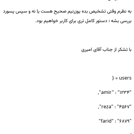
به نظرم وقتی تشخیص بده یوزرنیم صحیح هست یا نه و سپس پسورد
بررسی بشه ؛ دستور کامل تری برای کاربر خواهیم بود.
با تشکر از جناب آقای امیری
users = {
"amir" : "1234",
"reza" : "4567",
"farid" : "6879"