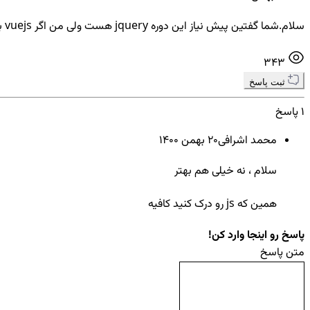
سلام.شما گفتین پیش نیاز این دوره jquery هست ولی من اگر vuejs بلد باشم مشکل داره یا نه؟
343
ثبت پاسخ
1 پاسخ
محمد اشرافی
20 بهمن ۱۴۰۰
سلام ، نه خیلی هم بهتر
همین که js رو درک کنید کافیه
پاسخ رو اینجا وارد کن!
متن پاسخ