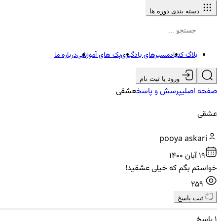
دسته بندی دوره ها
بلاگ کدیاد
مسیرهای یادگیری
پک های آموزشی
درباره ما
ورود یا ثبت نام
صفحه اصلی
پرسش و پاسخ
عشقی
عشقی
pooya askari
19 آبان ۱۴۰۰
خواستم بگم که خیلی عشقید!
259
ثبت پاسخ
1 پاسخ