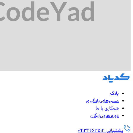
بلاگ
مسیرهای یادگیری
همکاری با ما
دوره های رایگان
پشتیبانی: 09134663512