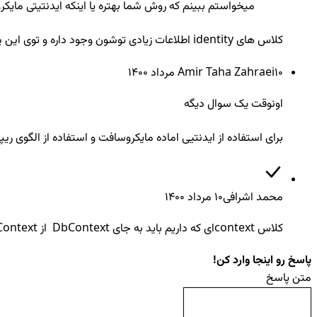
میخواستم ببینم که روش شما بهتره یا اینکه ایدنتیتی مایک
کلاس های identity اطلاعات زیادی توشون وجود داره و توی این پروژه به دردمون نمی خورد ولی باز هم می تونید ازش استفاده کنید اگه دوست دارید
10 مرداد ۱۴۰۰
Amir Taha Zahraei
اونوقت یک سوال دیگه
برای استفاده از ایدنتیی اماده مایکروسافت و استفاده از الگوی ریپوزیتوری باید 2 تا کانکشن استرینگ داشته باشیم یا فایل های ایدنتیتی رو به لای
محمد اشرافی
10 مرداد ۱۴۰۰
کلاس contextای که داریم باید به جای DbContext از identityDbContext ارث بری کنه ( نیازی نیست ۲ تا context بسازین )
پاسخ رو اینجا وارد کن!
متن پاسخ