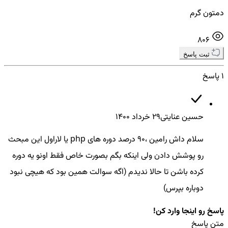
دمتون گرم
806
ثبت پاسخ
1 پاسخ
حسین عنایتی
29 خرداد ۱۴۰۰
سلام داش رامین ،90 درصد دوره های php یا لاراول این مبحث
رو پوشش دادن ولی اینکه بگم بصورت خاص فقط اونو یه دوره
کرده باشن تا حالا ندیدم (اگه سوالت همین بود که هیچی نبود
دوباره بپرس)
پاسخ رو اینجا وارد کن!
متن پاسخ