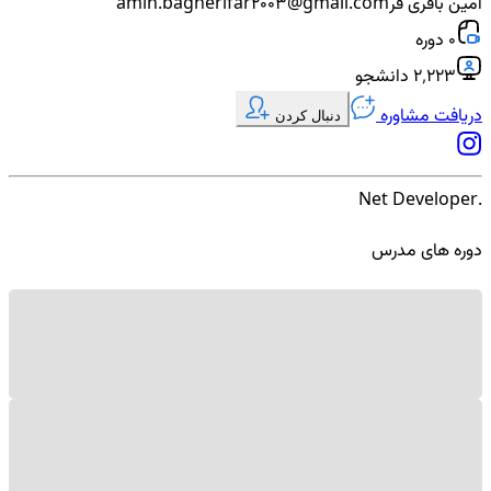
امین باقری فر
amin.bagherifar2003@gmail.com
0 دوره
۲٬۲۲۳ دانشجو
دریافت مشاوره
دنبال کردن
.Net Developer
دوره های مدرس