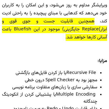
ویرایشگر مداوم به روز می‌شود، و این امکان را به کاربران
خود می‌دهد که کدهایی با مبنای پیچیده را به راحتی ادیت
کند،
همچنین قابلیت جست و جوی قوی و
ابزار
Replace(
جایگزینی) موجود در این
Bluefish
باعث
آسانی کارها خواهد شد
.
مزایا
:
Recursive File
یا باز کردن فایل‌های بازگشتی
مجهز بود به
Spell Checker
درون خطی
سفارشی سازی یا زبان‌های متفاوت برنامه نویسی
Multiple Encoding
یا پشتیبانی کردن از انکودیتگ
چندگانه
دارای قابلیت
Undo
و‌
Redo
به صورت نامحدود