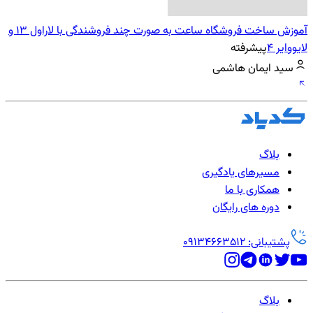
آموزش ساخت فروشگاه ساعت به صورت چند فروشندگی با لاراول 13 و
لایووایر 4
پیشرفته
سید ایمان هاشمی
بلاگ
مسیرهای یادگیری
همکاری با ما
دوره های رایگان
پشتیبانی: 09134663512
بلاگ