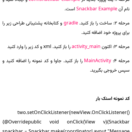
نام آن
Snackbar Example
است.
مرحله 2: ساخت را باز کنید.
gradle
و کتابخانه پشتیبانی طراحی زیر را
برای پروژه خود اضافه کنید.
مرحله 3: اکنون
activity_main
را باز کنید. xml و کد زیر را وارد کنید
مرحله 4:
MainActivity
را باز کنید. جاوا و کد نمونه را اضافه کنید و
سپس خروجی بگیرید.
کد نمونه اسنک بار
two.setOnClickListener(newView.OnClickListener()
{@Overridepublic void onClick(View v){Snackbar
snackbar = Snackbar.make(coordinatorLayout,"Message