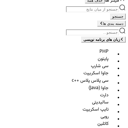
فیلتر ها
حذف همه
جستجو
دسته بندی ها
زبان های برنامه نویسی
PHP
پایتون
سی شارپ
جاوا اسکریپت
سی پلاس پلاس ++c
جاوا (Java)
دارت
سالیدیتی
تایپ اسکریپت
روبی
کاتلین