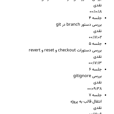
نقدی
00:10:18
جلسه 4
بررسی دستور branch در git
نقدی
00:17:02
جلسه 5
بررسی دستورات checkout و reset و revert
نقدی
00:17:13
جلسه 6
بررسی gitignore
نقدی
00:09:38
جلسه 7
انتقال قالب به پروژه
نقدی