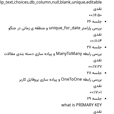
lp_text,choices,db_column,null,blank,unique,editable
نقدی
00:16:50
جلسه 26
بررسی پارامتر unique_for_date و منطقه ی زمانی در جنگو
نقدی
00:11:14
جلسه 27
بررسی رابطه ManyToMany و پیاده سازی دسته بندی مقالات
نقدی
00:17:27
جلسه 28
بررسی رابطه OneToOne و پیاده سازی پروفایل کاربر
نقدی
00:17:01
جلسه 29
what is PRIMARY KEY
نقدی