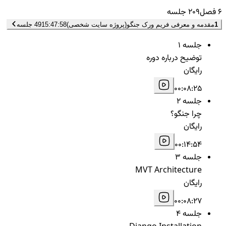
6 فصل
209 جلسه
1
مقدمه و معرفی فریم ورک جنگو(پروژه سایت شخصی)
15:47:58
49 جلسه
جلسه 1
توضیح درباره دوره
رایگان
00:08:25
جلسه 2
چرا جنگو؟
رایگان
00:14:54
جلسه 3
MVT Architecture
رایگان
00:08:27
جلسه 4