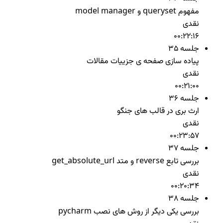
مفهوم queryset و model manager
نقدی
00:22:16
جلسه 35
پیاده سازی صفحه ی جزییات مقالات
نقدی
00:21:00
جلسه 36
ارث بری در قالب های جنگو
نقدی
00:23:57
جلسه 37
بررسی تابع reverse و متد get_absolute_url
نقدی
00:20:34
جلسه 38
بررسی یکی دیگر از روش های نصب pycharm