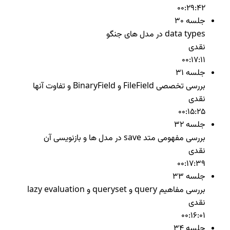
00:29:42
جلسه 30
data types در مدل های جنگو
نقدی
00:17:11
جلسه 31
بررسی تخصصی FileField و BinaryField و تفاوت آنها
نقدی
00:15:25
جلسه 32
بررسی مفهومی متد save در مدل ها و بازنویسی آن
نقدی
00:17:39
جلسه 33
بررسی مفاهیم query و queryset و lazy evaluation
نقدی
00:16:01
جلسه 34