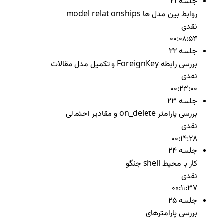
جلسه 21
روابط بین مدل ها model relationships
نقدی
00:08:54
جلسه 22
بررسی رابطه ForeignKey و تکمیل مدل مقالات
نقدی
00:23:00
جلسه 23
بررسی پارامتر on_delete و مقادیر احتمالی
نقدی
00:14:28
جلسه 24
کار با محیط shell جنگو
نقدی
00:11:37
جلسه 25
بررسی پارامترهای