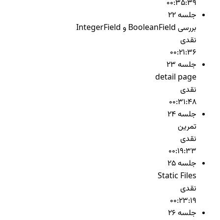
00:35:39
جلسه 22
بررسی BooleanField و IntegerField
نقدی
00:21:36
جلسه 23
detail page
نقدی
00:31:48
جلسه 24
تمرین
نقدی
00:19:33
جلسه 25
Static Files
نقدی
00:23:19
جلسه 26