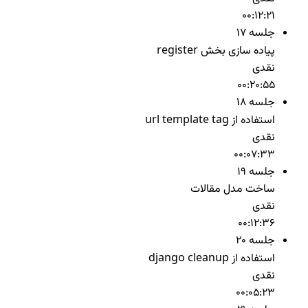
00:12:21
جلسه 17
پیاده سازی بخش register
نقدی
00:20:55
جلسه 18
استفاده از url template tag
نقدی
00:07:33
جلسه 19
ساخت مدل مقالات
نقدی
00:12:36
جلسه 20
استفاده از django cleanup
نقدی
00:05:23