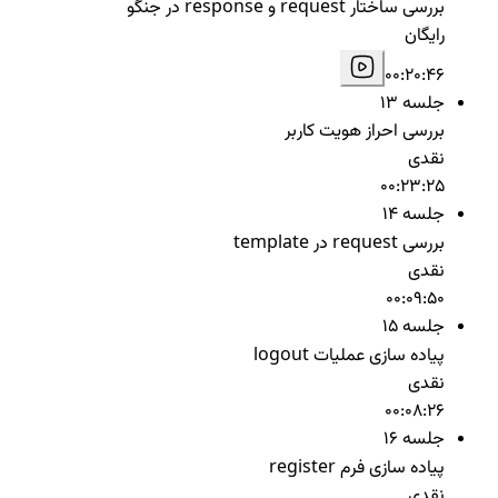
بررسی ساختار request و response در جنگو
رایگان
00:20:46
جلسه 13
بررسی احراز هویت کاربر
نقدی
00:23:25
جلسه 14
بررسی request در template
نقدی
00:09:50
جلسه 15
پیاده سازی عملیات logout
نقدی
00:08:26
جلسه 16
پیاده سازی فرم register
نقدی