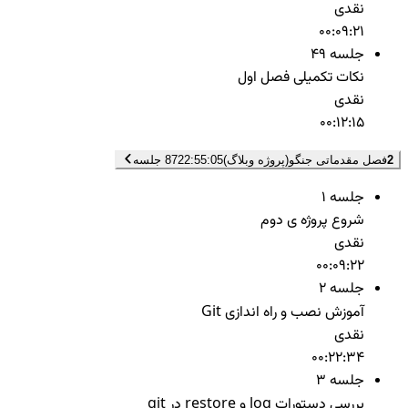
نقدی
00:09:21
جلسه 49
نکات تکمیلی فصل اول
نقدی
00:12:15
2
فصل مقدماتی جنگو(پروژه وبلاگ)
22:55:05
87 جلسه
جلسه 1
شروع پروژه ی دوم
نقدی
00:09:22
جلسه 2
آموزش نصب و راه اندازی Git
نقدی
00:22:34
جلسه 3
بررسی دستورات log و restore در git